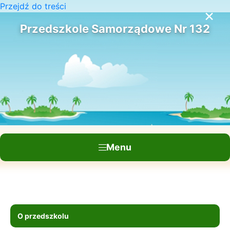
Przejdź do treści
×
Przedszkole Samorządowe Nr 132
Menu
O przedszkolu