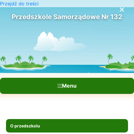
Przejdź do treści
×
Przedszkole Samorządowe Nr 132
Menu
O przedszkolu