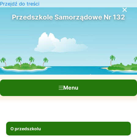
Przejdź do treści
×
Przedszkole Samorządowe Nr 132
Menu
O przedszkolu