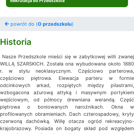
Rekrutacja do Przedszkola
powrót do (
O przedszkolu
)
Historia
Nasze Przedszkole mieści się w zabytkowej willi zwanej
WILLĄ SZARSKICH. Została ona wybudowana około 1880
r. w stylu neoklasycznym. Częściowo parterowa,
częściowo piętrowa. Elewacja parteru w formie
odcinkowych arkad, rozpiętych między pilastrami,
wzbogacona ażurową attyką i masywnym portykiem
wejściowym, od północy drewniana werandą. Część
piętrowa o boniowanych narożnikach. Okna w
profilowanych obramieniach. Dach czterospadowy, kryty
czerwoną dachówką. Willę otacza ogród rekreacyjno-
krajobrazowy. Posiada on bogaty skład pod względem