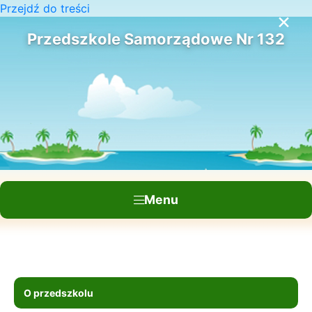
Przejdź do treści
×
Przedszkole Samorządowe Nr 132
Menu
O przedszkolu